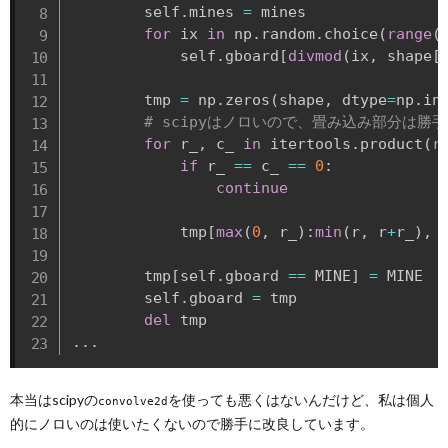
        self
.
mines 
=
 mines

for
 ix 
in
 np
.
random
.
choice
(
range
(
            self
.
gboard
[
divmod
(
ix
,
 shape
[
        tmp 
=
 np
.
zeros
(
shape
,
 dtype
=
np
.
in
# scipyはノロいので、畳み込み部分は勝
for
 r_
,
 c_ 
in
 itertools
.
product
(
r
if
 r_ 
==
 c_ 
==
0
:
continue
            tmp
[
max
(
0
,
 r_
)
:
min
(
r
,
 r
+
r_
)
,
        tmp
[
self
.
gboard 
==
 MINE
]
=
 MINE

        self
.
gboard 
=
 tmp

del
.
.
.
本当はscipyの
を使っても悪くはないんだけど、私は個人
convolve2d
的にノロいのは使いたくないので勝手に改良しています。