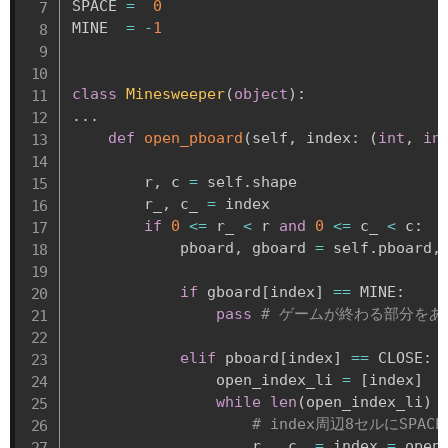
SPACE 
=
0
MINE  
=
-
1
class
Minesweeper
(
object
)
:
.
.
.
def
open_pboard
(
self
,
 index
:
(
int
,
in
        r
,
 c 
=
 self
.
shape

        r_
,
 c_ 
=
 index

if
0
<=
 r_ 
<
 r 
and
0
<=
 c_ 
<
 c
:
            pboard
,
 gboard 
=
 self
.
pboard
,
if
 gboard
[
index
]
==
 MINE
:
pass
# ゲームが終わる部分をあ
elif
 pboard
[
index
]
==
 CLOSE
:
                open_index_li 
=
[
index
]
while
len
(
open_index_li
)
# index周辺8セルにSPA
                    r_
,
 c_ 
=
 index 
=
 open