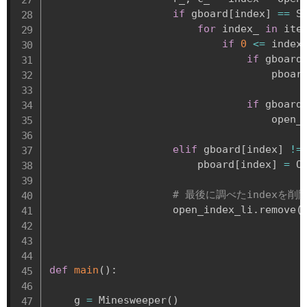
if
 gboard
[
index
]
==
 S
for
 index_ 
in
 ite
if
0
<=
 index
if
 gboard
                                    pboar
if
 gboard
                                    open_
elif
 gboard
[
index
]
!=
                        pboard
[
index
]
=
 OP
# 最後に調べたindexを削
                    open_index_li
.
remove
(
def
main
(
)
:
    g 
=
 Minesweeper
(
)