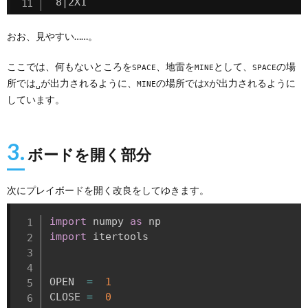
 8|2X1      
おお、見やすい……。
ここでは、何もないところを
、地雷を
として、
の場
SPACE
MINE
SPACE
所では
が出力されるように、
の場所では
が出力されるように
␣
MINE
X
しています。
3.
ボードを開く部分
次にプレイボードを開く改良をしてゆきます。
import
 numpy 
as
import
 itertools

OPEN  
=
1
CLOSE 
=
0