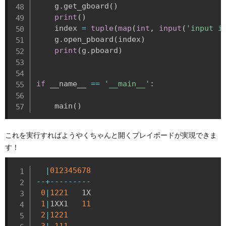
    g
.
get_gboard
(
)
print
(
)
    index 
=
tuple
(
map
(
int
,
input
(
'input i
    g
.
open_pboard
(
index
)
print
(
g
.
pboard
)
if
 __name__ 
==
'__main__'
:
    main
(
)
これを実行すればようやくちゃんと開くプレイボードが実現できま
す！
|
012345678
-
-
+
-
-
-
-
-
-
-
-
-
0
|
1221
   1X

1
|
1XX1   
11
2
|
1221
3
|
111