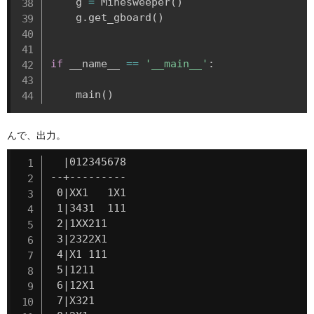
    g 
=
 Minesweeper
(
)
    g
.
get_gboard
(
)
if
 __name__ 
==
'__main__'
:
    main
(
)
んで、出力。
  |012345678

--+---------

 0|XX1   1X1

 1|3431  111

 2|1XX211   

 3|2322X1   

 4|X1 111   

 5|1211     

 6|12X1     

 7|X321     
