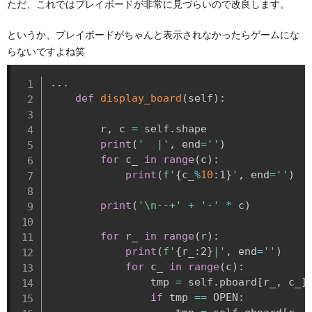
ただ、これではプレイボードが非常に見づらいので改良します。
というか、プレイボードがちゃんと表示されなかったらゲームにな
らないですよね笑
.
.
.
def
display_board
(
self
)
:
        r
,
 c 
=
 self
.
shape

print
(
'  |'
,
 end
=
''
)
for
 c_ 
in
range
(
c
)
:
print
(
f'
{
c_
%
10
:
1
}
'
,
 end
=
''
)
print
(
'\n--+'
+
'-'
*
 c
)
for
 r_ 
in
range
(
r
)
:
print
(
f'
{
r_
:
2
}
|'
,
 end
=
''
)
for
 c_ 
in
range
(
c
)
:
                tmp 
=
 self
.
pboard
[
r_
,
 c_
]
if
 tmp 
==
 OPEN
: