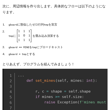
次に、周辺情報を作り出します。具体的なフローは以下のようにな
ります。
に類似したゼロ行列
を宣言
gboard
tmp
[
1
1
1
1
0
1
1
1
1
]
に
を畳み込み演算する
tmp
を
にブロードキャスト
gboard == MINE
tmp
とする
gboard = tmp
とりあえず、プログラムを組んでみましょう！
.
.
.
def
set_mines
(
self
,
 mines
:
int
)
:
        r
,
 c 
=
 shape 
=
 self
.
shape

if
 mines 
>=
 self
.
size
:
raise
 Exception
(
f'mines must 