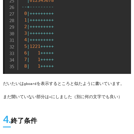
|
012345678
-
-
+
-
-
-
-
-
-
-
-
-
0
|
+
+
+
+
+
+
+
+
+
1
|
+
+
+
+
+
+
+
+
+
2
|
+
+
+
+
+
+
+
+
+
3
|
+
+
+
+
+
+
+
+
+
4
|
+
+
+
+
+
+
+
+
+
5
|
1221
+
+
+
+
+
6
|
1
+
+
+
+
+
7
|
1
+
+
+
+
+
8
|
1
+
+
+
+
+
だいたいは
を表示するところと似たように書いています。
gboard
まだ開いていない部分は
にしました（別に何の文字でも良い）
+
4.
終了条件