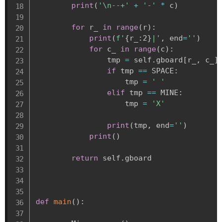
print
(
'\n--+'
+
'-'
*
 c
)
for
 r_ 
in
range
(
r
)
:
print
(
f'
{
r_
:
2
}
|'
,
 end
=
''
)
for
 c_ 
in
range
(
c
)
:
                tmp 
=
 self
.
gboard
[
r_
,
 c_
]
if
 tmp 
==
 SPACE
:
                    tmp 
=
' '
elif
 tmp 
==
 MINE
:
                    tmp 
=
'X'
print
(
tmp
,
 end
=
''
)
print
(
)
return
 self
.
gboard

def
main
(
)
: