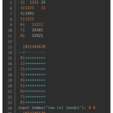
2
|
1221
 1X

3
|
1221
11
4
|
1XX1     

5
|
1221
6
|
11211
7
|
   1X3X1 

8
|
   12X21 

|
012345678
-
-
+
-
-
-
-
-
-
-
-
-
0
|
+
+
+
+
+
+
+
+
+
1
|
+
+
+
+
+
+
+
+
+
2
|
+
+
+
+
+
+
+
+
+
3
|
+
+
+
+
+
+
+
+
+
4
|
+
+
+
+
+
+
+
+
+
5
|
+
+
+
+
+
+
+
+
+
6
|
+
+
+
+
+
+
+
+
+
7
|
+
+
+
+
+
+
+
+
+
8
|
+
+
+
+
+
+
+
+
+
input
 index
(
"row col [mode]"
)
:
8
0