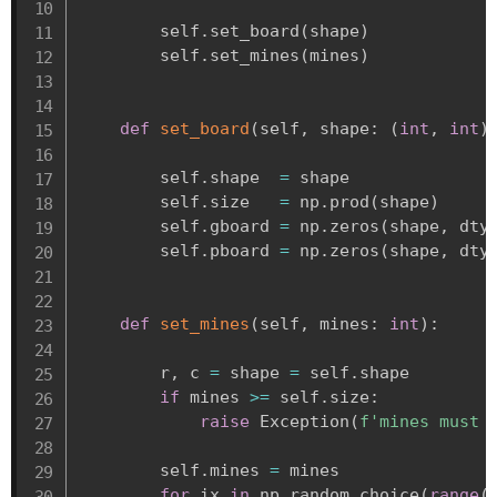
        self
.
set_board
(
shape
)
        self
.
set_mines
(
mines
)
def
set_board
(
self
,
 shape
:
(
int
,
int
)
        self
.
shape  
=
 shape

        self
.
size   
=
 np
.
prod
(
shape
)
        self
.
gboard 
=
 np
.
zeros
(
shape
,
 dty
        self
.
pboard 
=
 np
.
zeros
(
shape
,
 dty
def
set_mines
(
self
,
 mines
:
int
)
:
        r
,
 c 
=
 shape 
=
 self
.
shape

if
 mines 
>=
 self
.
size
:
raise
 Exception
(
f'mines must 
        self
.
mines 
=
 mines

for
 ix 
in
 np
.
random
.
choice
(
range
(