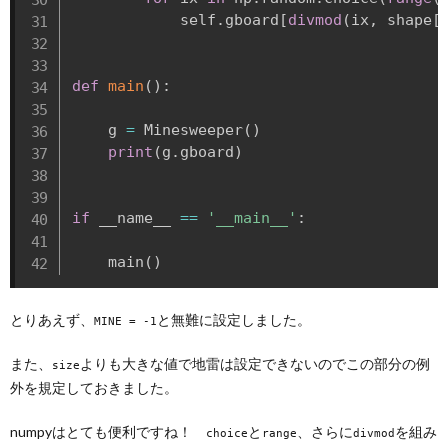
            self
.
gboard
[
divmod
(
ix
,
 shape
[
def
main
(
)
:
    g 
=
 Minesweeper
(
)
print
(
g
.
gboard
)
if
 __name__ 
==
'__main__'
:
    main
(
)
とりあえず、
と無難に設定しました。
MINE = -1
また、
よりも大きな値で地雷は設定できないのでこの部分の例
size
外を規定しておきました。
numpyはとても便利ですね！
と
、さらに
を組み
choice
range
divmod