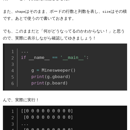
また、
はそのまま、ボードの行数と列数を表し、
はその積
shape
size
です。あとで使うので書いておきます。
でも、このままだと「何がどうなってるのかわからない！」と思う
ので、実際に表示しながら確認してゆきましょう！
.
.
.
if
 __name__ 
==
'__main__'
:
    g 
=
 Minesweeper
(
)
print
(
g
.
gboard
)
print
(
p
.
board
)
んで、実際に実行！
[[0 0 0 0 0 0 0 0 0]

 [0 0 0 0 0 0 0 0 0]

...

 [0 0 0 0 0 0 0 0 0]
