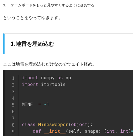
ゲームボードをもっと見やすくするように改良する
ということをやってゆきます。
1. 地雷を埋め込む
ここは地雷を埋め込むだけなのでウェイト軽め。
import
 numpy 
as
import
 itertools

MINE  
=
-
1
class
Minesweeper
(
object
)
:
def
__init__
(
self
,
 shape
:
(
int
,
int
)
=