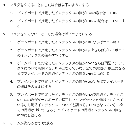
フラグを立てることにした場合は以下のようにする
プレイボードで指定したインデックスの値が
の場合は、
FLAG
CLOSE
プレイボードで指定したインデックスの値が
の場合は、
にす
CLOSE
FLAG
る
フラグを立てないことにした場合は以下のようにする
ゲームボードで指定したインデックスの値が
ならばゲーム終了
MINE
ゲームボードで指定したインデックスの値が
以上ならばプレイボード
1
のインデックスの値を
にする
OPEN
ゲームボードで指定したインデックスの値が
ならば周辺インデッ
SPACE
クスについても調べる。
となっていない全ての周辺が
以上になる
FLAG
1
までプレイボードの周辺インデックスの値を
にし続ける
OPEN
プレイボードで指定したインデックスの値が
ならばプレイボード
FLAG
の値はそのままにする
プレイボードで指定したインデックスの値が
で周辺インデックス
OPEN
の
の数がゲームボードで指定したインデックスの値以上になって
FLAG
いるなら周辺インデックスについても調べる。
となっていない全
FLAG
ての周辺が
以上になるまでプレイボードの周辺インデックスの値を
1
にし続ける
OPEN
ゲームが終わるまで3に戻る