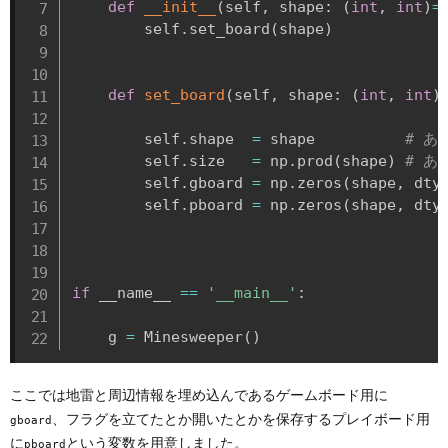
def
__init__
(
self
,
 shape
:
(
int
,
int
)
=
        self
.
set_board
(
shape
)
def
set_board
(
self
,
 shape
:
(
int
,
int
)
        self
.
shape  
=
 shape          
# あ
        self
.
size   
=
 np
.
prod
(
shape
)
# あ
        self
.
gboard 
=
 np
.
zeros
(
shape
,
 dty
        self
.
pboard 
=
 np
.
zeros
(
shape
,
 dty
if
 __name__ 
==
'__main__'
:
    g 
=
 Minesweeper
(
)
ここでは地雷と周辺情報を埋め込んであるゲームボード用に
、フラグを立てたとか開いたとかを保存するプレイボード用
gboard
に
という変数を用意しました。
pboard