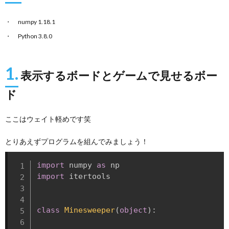
numpy 1.18.1
Python 3.8.0
1.
表示するボードとゲームで見せるボー
ド
ここはウェイト軽めです笑
とりあえずプログラムを組んでみましょう！
import
 numpy 
as
import
 itertools

class
Minesweeper
(
object
)
: