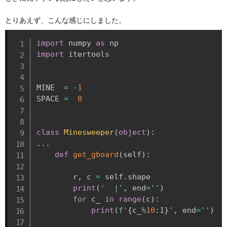
とりあえず、こんな感じにしました。
import
 numpy 
as
import
 itertools

MINE  
=
-
1
SPACE 
=
0
class
Minesweeper
(
object
)
:
.
.
.
def
get_gboard
(
self
)
:
        r
,
 c 
=
 self
.
shape

print
(
'  |'
,
 end
=
''
)
for
 c_ 
in
range
(
c
)
:
print
(
f'
{
c_
%
10
:
1
}
'
,
 end
=
''
)