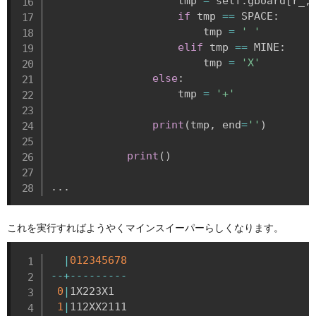
                    tmp 
=
 self
.
gboard
[
r_
,
if
 tmp 
==
 SPACE
:
                        tmp 
=
' '
elif
 tmp 
==
 MINE
:
                        tmp 
=
'X'
else
:
                    tmp 
=
'+'
print
(
tmp
,
 end
=
''
)
print
(
)
.
.
.
これを実行すればようやくマインスイーパーらしくなります。
|
012345678
-
-
+
-
-
-
-
-
-
-
-
-
0
|
1X223X1  

1
|
112XX2111
