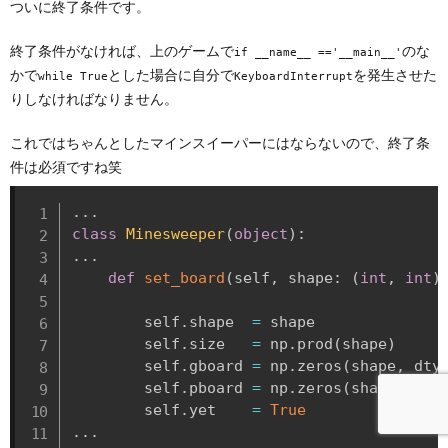
ついに終了条件です。
終了条件がなければ、上のゲームで
のな
if __name__ =='__main__'
かで
とした場合に自分で
を発生させた
while True
KeyboardInterrupt
りしなければなりません。
これではちゃんとしたマインスイーパーにはならないので、終了条
件は必須ですね笑
.
.
.
class
Minesweeper
(
object
)
:
.
.
.
def
set_board
(
self
,
 shape
:
(
int
,
int
)
        self
.
shape  
=
 shape

        self
.
size   
=
 np
.
prod
(
shape
)
        self
.
gboard 
=
 np
.
zeros
(
shape
,
 dty
        self
.
pboard 
=
 np
.
zeros
(
shape
,
 dty
        self
.
yet    
=
True
.
.
.