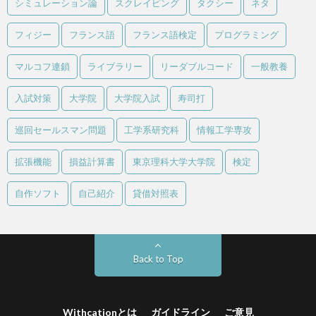
シミュレーション論
スクレイピング
タクシー
ネタ
フィジー
フランス語
フランス語検定
プログラミング
マルコフ連鎖
ライブラリー
リーダブルコード
一般教養
入試対策
大学院
大学院入試
寿司打
巡回セールスマン問題
工学系研究科
情報工学専攻
拡張機能
損益計算書
東京理科大学大学院
検定
自作ソフト
自己紹介
貸借対照表
Back to Top
Withcationとは
ガイドライン
ご意見