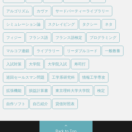
アルゴリズム
カヴァ
サードパーティーライブラリー
シミュレーション論
スクレイピング
タクシー
ネタ
フィジー
フランス語
フランス語検定
プログラミング
マルコフ連鎖
ライブラリー
リーダブルコード
一般教養
入試対策
大学院
大学院入試
寿司打
巡回セールスマン問題
工学系研究科
情報工学専攻
拡張機能
損益計算書
東京理科大学大学院
検定
自作ソフト
自己紹介
貸借対照表
Back to Top