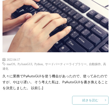
2022.04.17
macOS
,
PyAutoGUI
,
Python
,
サードパーティーライブラリー
,
自動操作
,
高
速化
久々に業務でPyAutoGUIを使う機会があったので、使ってみたので
すが、やはり遅い。 そう考えた私は、PyAutoGUIを書き換えること
を決意しました。 以前 […]
続きを読む