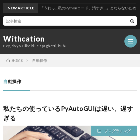
NEW ARTICLE
「うわっ…私のPythonコード、汚すぎ…」とならないためのリーダブル
Withcation
Hey, do you like blue spaghetti, huh?
自動操作
HOME
自動操作
私たちの使っているPyAutoGUIは遅い、遅す
ぎる
プログラミング