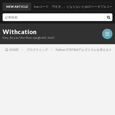
わっ…私のPythonコード、汚すぎ…」とならないためのリーダブルコード
NEW ARTICLE
Withcation
Hey, do you like blue spaghetti, huh?
プログラミング
PythonでTETRISアルゴリズムを考える 2
HOME