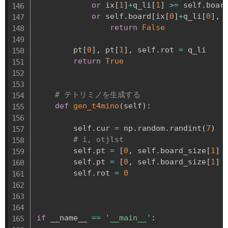
or
 ix
[
1
]
+
q_li
[
1
]
>=
 self
.
boar
or
 self
.
board
[
ix
[
0
]
+
q_li
[
0
]
,
 
return
False
        pt
[
0
]
,
 pt
[
1
]
,
 self
.
rot 
=
 q_li

return
True
# テトリミノを生成する
def
gen_t4mino
(
self
)
:
        self
.
cur 
=
 np
.
random
.
randint
(
7
)
# i, otjlst
        self
.
pt 
=
[
0
,
 self
.
board_size
[
1
]
        self
.
pt 
=
[
0
,
 self
.
board_size
[
1
]
        self
.
rot 
=
0
if
 __name__ 
==
'__main__'
: