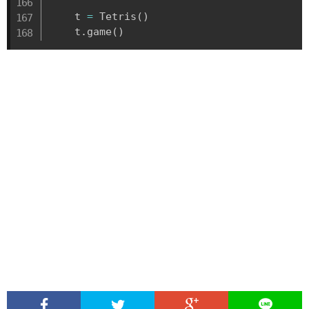
    t 
=
 Tetris
(
)
    t
.
game
(
)