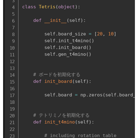
class
Tetris
(
object
)
:
def
__init__
(
self
)
:
        self
.
board_size 
=
[
20
,
10
]
        self
.
init_t4mino
(
)
        self
.
init_board
(
)
        self
.
gen_t4mino
(
)
# ボードを初期化する
def
init_board
(
self
)
:
        self
.
board 
=
 np
.
zeros
(
self
.
board_
# テトリミノを初期化する
def
init_t4mino
(
self
)
:
# including rotation table