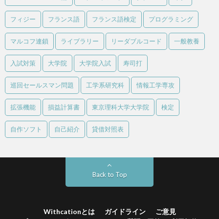
フィジー
フランス語
フランス語検定
プログラミング
マルコフ連鎖
ライブラリー
リーダブルコード
一般教養
入試対策
大学院
大学院入試
寿司打
巡回セールスマン問題
工学系研究科
情報工学専攻
拡張機能
損益計算書
東京理科大学大学院
検定
自作ソフト
自己紹介
貸借対照表
Back to Top
Withcationとは
ガイドライン
ご意見