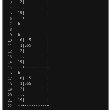
 2|          |

...

19|          |

--+----------+

h

...

h

 0|  5       |

 1|555       |

 2|          |

...

19|          |

--+----------+

h

 0|  5       |

 1|555       |

 2|          |

...

19|          |

--+----------+