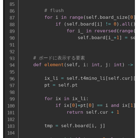
# flush
for
 i 
in
range
(
self
.
board_size
[
0
]
if
(
self
.
board
[
i
]
!=
0
)
.
all
(
)
for
 i_ 
in
reversed
(
range
(
                    self
.
board
[
i_
+
1
]
=
 se
# ボードに表示する要素
def
element
(
self
,
 i
:
int
,
 j
:
int
)
-
>
        ix_li 
=
 self
.
t4mino_li
[
self
.
cur
]
[
        pt 
=
 self
.
pt

for
 ix 
in
 ix_li
:
if
 ix
[
0
]
+
pt
[
0
]
==
 i 
and
 ix
[
1
]
return
 self
.
cur 
+
1
        tmp 
=
 self
.
board
[
i
,
 j
]