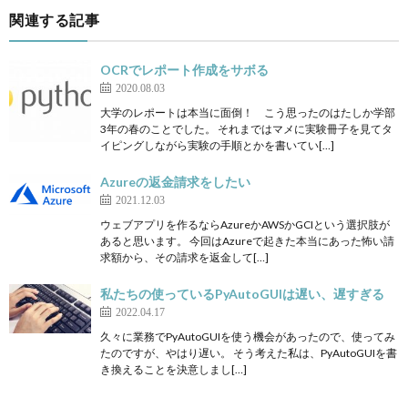
関連する記事
OCRでレポート作成をサボる
2020.08.03
大学のレポートは本当に面倒！ こう思ったのはたしか学部
3年の春のことでした。 それまではマメに実験冊子を見てタ
イピングしながら実験の手順とかを書いてい[…]
Azureの返金請求をしたい
2021.12.03
ウェブアプリを作るならAzureかAWSかGCIという選択肢が
あると思います。 今回はAzureで起きた本当にあった怖い請
求額から、その請求を返金して[…]
私たちの使っているPyAutoGUIは遅い、遅すぎる
2022.04.17
久々に業務でPyAutoGUIを使う機会があったので、使ってみ
たのですが、やはり遅い。 そう考えた私は、PyAutoGUIを書
き換えることを決意しまし[…]