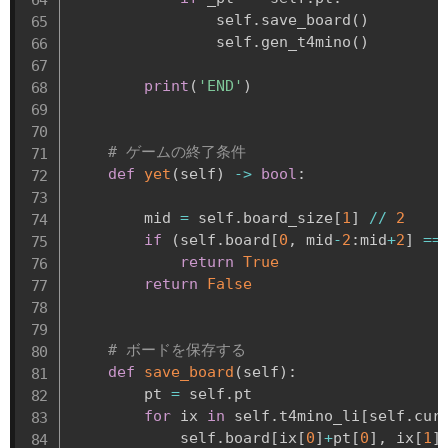
                self
.
save_board
(
)
                self
.
gen_t4mino
(
)
print
(
'END'
)
# ゲームの終了条件
def
yet
(
self
)
-
>
bool
:
        mid 
=
 self
.
board_size
[
1
]
//
2
if
(
self
.
board
[
0
,
 mid
-
2
:
mid
+
2
]
==
return
True
return
False
# ボードを保存する
def
save_board
(
self
)
:
        pt 
=
 self
.
pt

for
 ix 
in
 self
.
t4mino_li
[
self
.
cur
            self
.
board
[
ix
[
0
]
+
pt
[
0
]
,
 ix
[
1
]