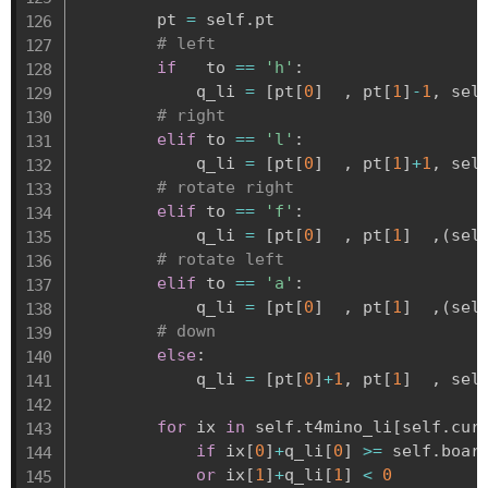
        pt 
=
 self
.
pt

# left
if
   to 
==
'h'
:
            q_li 
=
[
pt
[
0
]
,
 pt
[
1
]
-
1
,
 sel
# right
elif
 to 
==
'l'
:
            q_li 
=
[
pt
[
0
]
,
 pt
[
1
]
+
1
,
 sel
# rotate right
elif
 to 
==
'f'
:
            q_li 
=
[
pt
[
0
]
,
 pt
[
1
]
,
(
sel
# rotate left
elif
 to 
==
'a'
:
            q_li 
=
[
pt
[
0
]
,
 pt
[
1
]
,
(
sel
# down
else
:
            q_li 
=
[
pt
[
0
]
+
1
,
 pt
[
1
]
,
 sel
for
 ix 
in
 self
.
t4mino_li
[
self
.
cur
if
 ix
[
0
]
+
q_li
[
0
]
>=
 self
.
boar
or
 ix
[
1
]
+
q_li
[
1
]
<
0
          