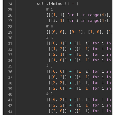
        self
.
t4mino_li 
=
[
# i
[
[
[
1
,
 i
]
for
 i 
in
range
(
4
)
]
,
[
[
i
,
1
]
for
 i 
in
range
(
4
)
]
]
# o
[
[
[
0
,
0
]
,
[
0
,
1
]
,
[
1
,
0
]
,
[
1
,
# t
[
[
[
0
,
1
]
]
+
[
[
1
,
 i
]
for
 i 
in
[
[
1
,
2
]
]
+
[
[
i
,
1
]
for
 i 
in
[
[
2
,
1
]
]
+
[
[
1
,
 i
]
for
 i 
in
[
[
1
,
0
]
]
+
[
[
i
,
1
]
for
 i 
in
# j
[
[
[
0
,
0
]
]
+
[
[
1
,
 i
]
for
 i 
in
[
[
0
,
2
]
]
+
[
[
i
,
1
]
for
 i 
in
[
[
2
,
2
]
]
+
[
[
1
,
 i
]
for
 i 
in
[
[
2
,
0
]
]
+
[
[
i
,
1
]
for
 i 
in
# l
[
[
[
0
,
2
]
]
+
[
[
1
,
 i
]
for
 i 
in
[
[
2
,
2
]
]
+
[
[
i
,
1
]
for
 i 
in
[
[
2
,
0
]
]
+
[
[
1
,
 i
]
for
 i 
in