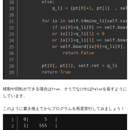
else
:
            q_li 
=
[
pt
[
0
]
+
1
,
 pt
[
1
]
,
 sel
for
 ix 
in
 self
.
t4mino_li
[
self
.
cur
if
 ix
[
0
]
+
q_li
[
0
]
>=
 self
.
boar
or
 ix
[
1
]
+
q_li
[
1
]
<
0
          
or
 ix
[
1
]
+
q_li
[
1
]
>=
 self
.
boar
or
 self
.
board
[
ix
[
0
]
+
q_li
[
0
]
,
 
return
False
        pt
[
0
]
,
 pt
[
1
]
,
 self
.
rot 
=
 q_li

return
True
移動や回転ができる場合は
、そうでなければ
を返すように
True
False
しています。
このように書き換えてからプログラムを再度実行してみましょう！
 0|      5   |

 1|    555   |
