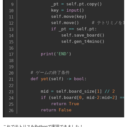
            _pt 
=
 self
.
pt
.
copy
(
)
            key 
=
input
(
)
            self
.
move
(
key
)
            self
.
move
(
)
# テトリミノを1
if
 _pt 
==
 self
.
pt
:
                self
.
save_board
(
)
                self
.
gen_t4mino
(
)
print
(
'END'
)
# ゲームの終了条件
def
yet
(
self
)
-
>
bool
:
        mid 
=
 self
.
board_size
[
1
]
//
2
if
(
self
.
board
[
0
,
 mid
-
2
:
mid
+
2
]
==
return
True
return
False
これでテトリスをPythonで実現できました！