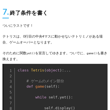
7.
終了条件を書く
ついにラストです！
テトリスは、0行目の中央4マスに動かせないテトリミノがある場
合、ゲームオーバーとなります。
そのために関数
を宣言してゆきます。ついでに、
も書き
yet()
game()
換えます。
class
Tetris
(
object
)
:
.
.
.
# ゲームのメイン部分
def
game
(
self
)
:
while
 self
.
yet
(
)
:
            self
.
display
(
)