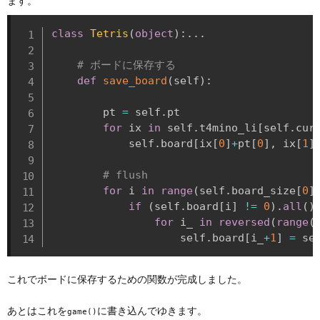
ます。
class
Tetris
(
object
)
:
.
.
.
# ボードに保存する
def
save_board
(
self
)
:
        pt 
=
 self
.
pt

for
 ix 
in
 self
.
t4mino_li
[
self
.
cur
            self
.
board
[
ix
[
0
]
+
pt
[
0
]
,
 ix
[
1
]
# flush
for
 i 
in
range
(
self
.
board_size
[
0
]
if
(
self
.
board
[
i
]
!=
0
)
.
all
(
)
for
 i_ 
in
reversed
(
range
(
                    self
.
board
[
i_
+
1
]
=
 se
これでボードに保存するための関数が完成しました。
あとはこれを
に書き込んでゆきます。
game()