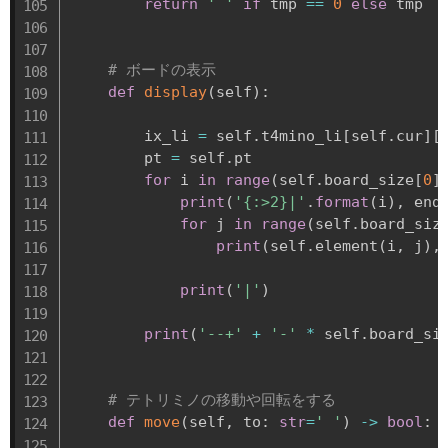
return
' '
if
 tmp 
==
0
else
 tmp

# ボードの表示
def
display
(
self
)
:
        ix_li 
=
 self
.
t4mino_li
[
self
.
cur
]
[
        pt 
=
 self
.
pt

for
 i 
in
range
(
self
.
board_size
[
0
]
print
(
'{:>2}|'
.
format
(
i
)
,
 end
for
 j 
in
range
(
self
.
board_siz
print
(
self
.
element
(
i
,
 j
)
,
print
(
'|'
)
print
(
'--+'
+
'-'
*
 self
.
board_si
# テトリミノの移動や回転をする
def
move
(
self
,
 to
:
str
=
' '
)
-
>
bool
: