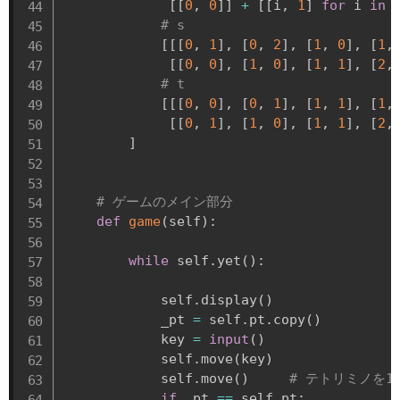
[
[
0
,
0
]
]
+
[
[
i
,
1
]
for
 i 
in
# s
[
[
[
0
,
1
]
,
[
0
,
2
]
,
[
1
,
0
]
,
[
1
,
[
[
0
,
0
]
,
[
1
,
0
]
,
[
1
,
1
]
,
[
2
,
# t
[
[
[
0
,
0
]
,
[
0
,
1
]
,
[
1
,
1
]
,
[
1
,
[
[
0
,
1
]
,
[
1
,
0
]
,
[
1
,
1
]
,
[
2
,
]
# ゲームのメイン部分
def
game
(
self
)
:
while
 self
.
yet
(
)
:
            self
.
display
(
)
            _pt 
=
 self
.
pt
.
copy
(
)
            key 
=
input
(
)
            self
.
move
(
key
)
            self
.
move
(
)
# テトリミノを1
if
 _pt 
==
 self
.
pt
: