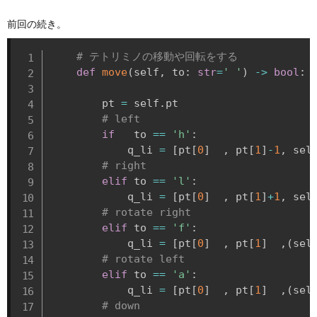
前回の続き。
# テトリミノの移動や回転をする
def
move
(
self
,
 to
:
str
=
' '
)
-
>
bool
:
        pt 
=
 self
.
pt

# left
if
   to 
==
'h'
:
            q_li 
=
[
pt
[
0
]
,
 pt
[
1
]
-
1
,
 sel
# right
elif
 to 
==
'l'
:
            q_li 
=
[
pt
[
0
]
,
 pt
[
1
]
+
1
,
 sel
# rotate right
elif
 to 
==
'f'
:
            q_li 
=
[
pt
[
0
]
,
 pt
[
1
]
,
(
sel
# rotate left
elif
 to 
==
'a'
:
            q_li 
=
[
pt
[
0
]
,
 pt
[
1
]
,
(
sel
# down