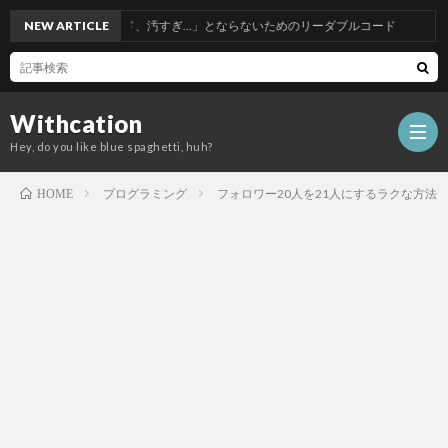
私のPythonコード、汚すぎ…」とならないためのリーダブルコード
NEW ARTICLE
Withcation
Hey, do you like blue spaghetti, huh?
プログラミング
フォロワー20人を21人にするラクな方法
HOME