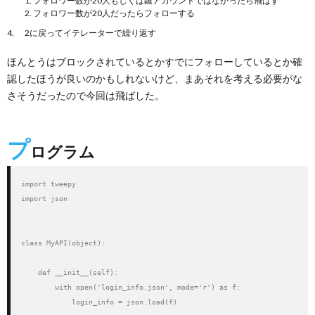
1. フォロワー数が20人もしくは鍵アカウントではなかったら飛ばす
2. フォロワー数が20人だったらフォローする
2に戻ってイテレーターで繰り返す
ほんとうはブロックされているとかすでにフォローしているとか確
認したほうが良いのかもしれないけど、まあそれを考える必要がな
さそうだったので今回は飛ばした。
プ
ログラム
import tweepy

import json

class MyAPI(object):

    def __init__(self):

        with open('login_info.json', mode='r') as f:

            login_info = json.load(f)
