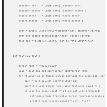
        consumer_key    = login_info['Consumer_key']

        consumer_secret = login_info['Consumer_secret']

        access_token    = login_info['Access_token']

        access_secret   = login_info['Access_secret']

        auth = tweepy.OAuthHandler(consumer_key, consumer_secret)

        auth.set_access_token(access_token, access_secret)

        self.api = tweepy.API(auth, wait_on_rate_limit=True)

    def follow20(self):

        screen_name = 'yousuck2020'

        user = self.api.get_user(screen_name=screen_name)

        for follower_id in tweepy.Cursor(self.api.followers_ids, scree
            user = self.api.get_user(follower_id)

            print(f'{(user.screen_name, user.followers_count)=}')

            if user.followers_count == 20 and not user.protected:

                self.api.create_friendship(screen_name=user.screen_nam
                print(f'{user.screen_name}をフォローしたよ！')
