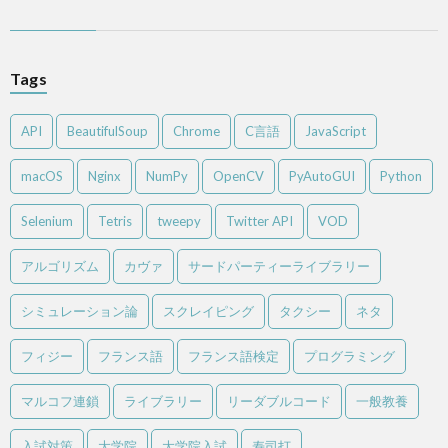
Tags
API
BeautifulSoup
Chrome
C言語
JavaScript
macOS
Nginx
NumPy
OpenCV
PyAutoGUI
Python
Selenium
Tetris
tweepy
Twitter API
VOD
アルゴリズム
カヴァ
サードパーティーライブラリー
シミュレーション論
スクレイピング
タクシー
ネタ
フィジー
フランス語
フランス語検定
プログラミング
マルコフ連鎖
ライブラリー
リーダブルコード
一般教養
入試対策
大学院
大学院入試
寿司打