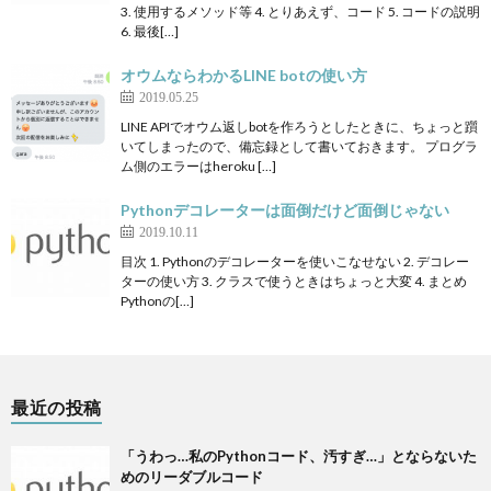
3. 使用するメソッド等 4. とりあえず、コード 5. コードの説明
6. 最後[…]
オウムならわかるLINE botの使い方
2019.05.25
LINE APIでオウム返しbotを作ろうとしたときに、ちょっと躓
いてしまったので、備忘録として書いておきます。 プログラ
ム側のエラーはheroku […]
Pythonデコレーターは面倒だけど面倒じゃない
2019.10.11
目次 1. Pythonのデコレーターを使いこなせない 2. デコレー
ターの使い方 3. クラスで使うときはちょっと大変 4. まとめ
Pythonの[…]
最近の投稿
「うわっ…私のPythonコード、汚すぎ…」とならないた
めのリーダブルコード