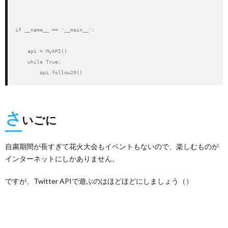
if __name__ == '__main__':

    api = MyAPI()

    while True:

        api.follow20()
さ
いごに
自粛期間が長すぎて花火大会もイベントもないので、楽しむものが
インターネットにしかありません。
ですが、Twitter APIで遊ぶのはほどほどにしましょう（）