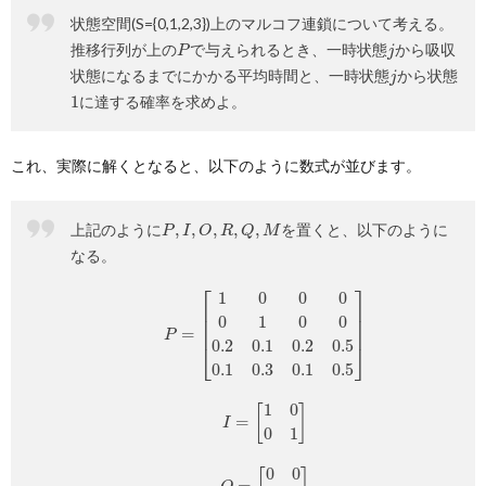
状態空間(S={0,1,2,3})上のマルコフ連鎖について考える。
P
j
推移行列が上の
で与えられるとき、一時状態
から吸収
j
状態になるまでにかかる平均時間と、一時状態
から状態
1
に達する確率を求めよ。
これ、実際に解くとなると、以下のように数式が並びます。
P
,
I
,
O
,
R
,
Q
,
M
上記のように
を置くと、以下のように
なる。
P
=
[
1
0
0
0
0
1
0
0
0.2
0.1
0.2
0.5
0.1
0.3
0.1
0.5
]
I
=
[
1
0
0
1
]
O
=
[
0
0
0
0
]