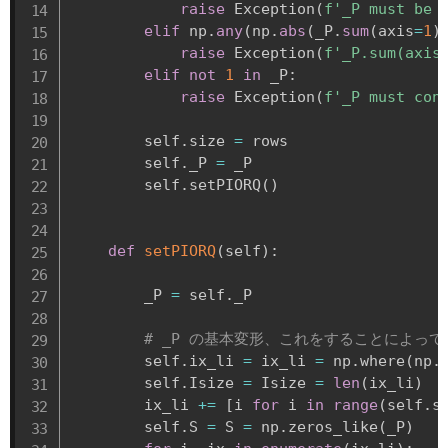
raise
 Exception
(
f'_P must be 
elif
 np
.
any
(
np
.
abs
(
_P
.
sum
(
axis
=
1
)
raise
 Exception
(
f'_P.sum(axis
elif
not
1
in
 _P
:
raise
 Exception
(
f'_P must con
        self
.
size 
=
 rows

        self
.
_P 
=
 _P

        self
.
setPIORQ
(
)
def
setPIORQ
(
self
)
:
        _P 
=
 self
.
_P

# _P の基本変形、これをすることによっ
        self
.
ix_li 
=
 ix_li 
=
 np
.
where
(
np
.
        self
.
Isize 
=
 Isize 
=
len
(
ix_li
)
        ix_li 
+=
[
i 
for
 i 
in
range
(
self
.
s
        self
.
S 
=
 S 
=
 np
.
zeros_like
(
_P
)