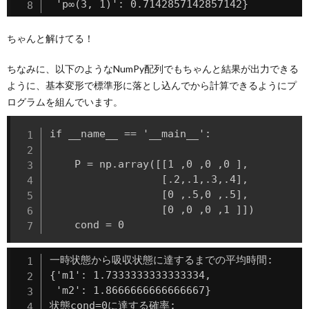
 'p∞(3, 1)': 0.7142857142857142}
ちゃんと解けてる！
ちなみに、以下のようなNumPy配列でもちゃんと結果が出力できる
ように、基本変形で標準形に落とし込んでから計算できるようにプ
ログラムを組んでいます。
if __name__ == '__main__':

    P = np.array([[1 ,0 ,0 ,0 ],

                  [.2,.1,.3,.4],

                  [0 ,.5,0 ,.5],

                  [0 ,0 ,0 ,1 ]])

一時状態から吸収状態に達するまでの平均時間:

{'m1': 1.7333333333333334,

 'm2': 1.8666666666666667}

状態cond=0に達する確率:
