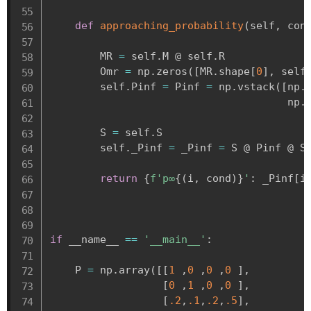
def
approaching_probability
(
self
,
 con
        MR 
=
 self
.
M @ self
.
R

        Omr 
=
 np
.
zeros
(
[
MR
.
shape
[
0
]
,
 self
        self
.
Pinf 
=
 Pinf 
=
 np
.
vstack
(
[
np
.
                                      np
.
        S 
=
 self
.
S

        self
.
_Pinf 
=
 _Pinf 
=
 S @ Pinf @ S
return
{
f'p∞
{
(
i
,
 cond
)
}
'
:
 _Pinf
[
i
if
 __name__ 
==
'__main__'
:
    P 
=
 np
.
array
(
[
[
1
,
0
,
0
,
0
]
,
[
0
,
1
,
0
,
0
]
,
[
.2
,
.1
,
.2
,
.5
]
,