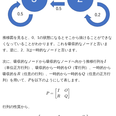
推移図を見ると、0、1の状態になるとそこから抜けることができな
くなっていることがわかります。これを吸収的なノードと言いま
す。逆に、2、3は一時的なノードと言います。
I
次に、吸収的なノードから吸収的なノードへ向かう推移行列を
O
（単位正方行列）、吸収的から一時的を
（零行列）、一時的から
R
Q
吸収的を
（任意の行列）、一時的から一時的を
（任意の正方行
P
列）を用いて、
を以下のようにして表します。
P
=
[
I
O
R
Q
]
行列の性質から、
P
n
=
[
I
O
(
I
−
Q
n
)
(
I
−
Q
)
−
1
R
Q
n
]