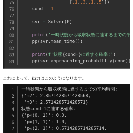
[
.1
,
.3
,
.1
,
.5
]
]
)
    cond 
=
1
    svr 
=
 Solver
(
P
)
print
(
'一時状態から吸収状態に達するまでの平均
    pp
(
svr
.
mean_time
(
)
)
print
(
f'状態
{
cond
=
}
に達する確率:'
)
    pp
(
svr
.
approaching_probability
(
cond
)
)
これによって、出力はこのようになります。
一時状態から吸収状態に達するまでの平均時間:

{'m2': 2.8571428571428568,

 'm3': 2.571428571428571}

状態cond=1に達する確率:

{'p∞(0, 1)': 0.0,

 'p∞(1, 1)': 1.0,

 'p∞(2, 1)': 0.5714285714285714,
