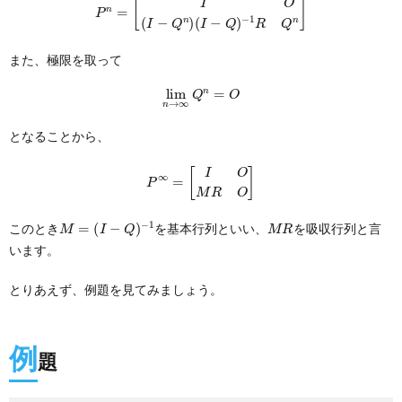
また、極限を取って
lim
n
→
∞
Q
n
=
O
となることから、
P
∞
=
[
I
O
M
R
O
]
M
=
(
I
−
Q
)
−
1
M
R
このとき
を基本行列といい、
を吸収行列と言
います。
とりあえず、例題を見てみましょう。
例
題