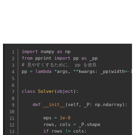
import
 numpy 
as
from
 pprint 
import
 pp 
as
# 見やすくするために、 pp を改良
pp 
=
lambda
*
args
,
**
kwargs
:
 _pp
(
width
=
-
1
class
Solver
(
object
)
:
def
__init__
(
self
,
 _P
:
 np
.
ndarray
)
:
        eps 
=
1e
-
8
        rows
,
 cols 
=
 _P
.
shape

if
 rows 
!=
 cols
: