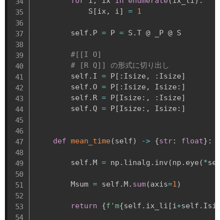
for
 i
,
 ix 
in
enumerate
(
ix_li
)
:
            S
[
ix
,
 i
]
=
1
        self
.
P 
=
 P 
=
 S
.
T @ _P @ S

#[[I O]
# [R Q]] の形式に切り出し
        self
.
I 
=
 P
[
:
Isize
,
:
Isize
]
        self
.
O 
=
 P
[
:
Isize
,
 Isize
:
]
        self
.
R 
=
 P
[
Isize
:
,
:
Isize
]
        self
.
Q 
=
 P
[
Isize
:
,
 Isize
:
]
def
mean_time
(
self
)
-
>
{
str
:
float
}
:
        self
.
M 
=
 np
.
linalg
.
inv
(
np
.
eye
(
*
se
        Msum 
=
 self
.
M
.
sum
(
axis
=
1
)
return
{
f'm
{
self
.
ix_li
[
i
+
self
.
Isi