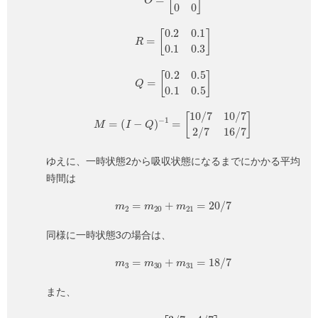
R
=
[
0.2
0.1
0.1
0.3
]
Q
=
[
0.2
0.5
0.1
0.5
]
M
=
(
I
−
Q
)
−
1
=
[
10
/
7
10
/
7
2
/
7
16
/
7
]
ゆえに、一時状態2から吸収状態になるまでにかかる平均
時間は
m
2
=
m
20
+
m
21
=
20
/
7
同様に一時状態3の場合は、
m
3
=
m
30
+
m
31
=
18
/
7
また、
M
R
=
[
3
/
7
4
/
7
2
/
7
5
/
7
]