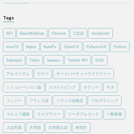
Tags
API
BeautifulSoup
Chrome
C言語
JavaScript
macOS
Nginx
NumPy
OpenCV
PyAutoGUI
Python
Selenium
Tetris
tweepy
Twitter API
VOD
アルゴリズム
カヴァ
サードパーティーライブラリー
シミュレーション論
スクレイピング
タクシー
ネタ
フィジー
フランス語
フランス語検定
プログラミング
マルコフ連鎖
ライブラリー
リーダブルコード
一般教養
入試対策
大学院
大学院入試
寿司打