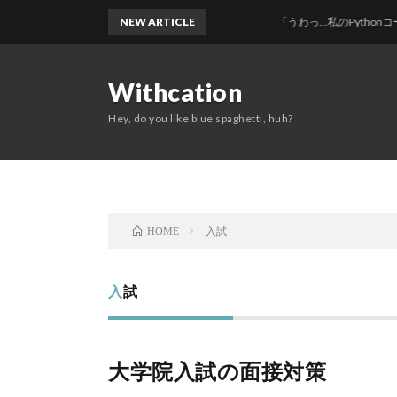
NEW ARTICLE
「うわっ…私のPythonコード、汚すぎ
Withcation
Hey, do you like blue spaghetti, huh?
入試
HOME
入試
大学院入試の面接対策