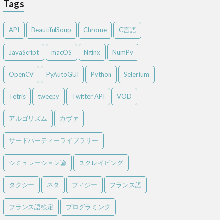
Tags
API
BeautifulSoup
Chrome
C言語
JavaScript
macOS
Nginx
NumPy
OpenCV
PyAutoGUI
Python
Selenium
Tetris
tweepy
Twitter API
VOD
アルゴリズム
カヴァ
サードパーティーライブラリー
シミュレーション論
スクレイピング
タクシー
ネタ
フィジー
フランス語
フランス語検定
プログラミング