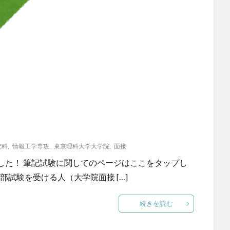
究科
,
情報工学専攻
,
東京理科大学大学院
,
面接
した！ 筆記試験に関してのページはここをタップし
部試験を受ける人（大学院面接 […]
続きを読む