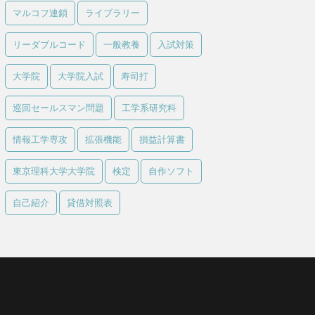
マルコフ連鎖
ライブラリー
リーダブルコード
一般教養
入試対策
大学院
大学院入試
寿司打
巡回セールスマン問題
工学系研究科
情報工学専攻
拡張機能
損益計算書
東京理科大学大学院
検定
自作ソフト
自己紹介
貸借対照表