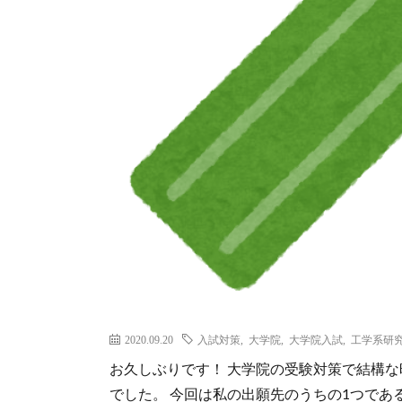
2020.09.20
入試対策
,
大学院
,
大学院入試
,
工学系研
お久しぶりです！ 大学院の受験対策で結構
でした。 今回は私の出願先のうちの1つである