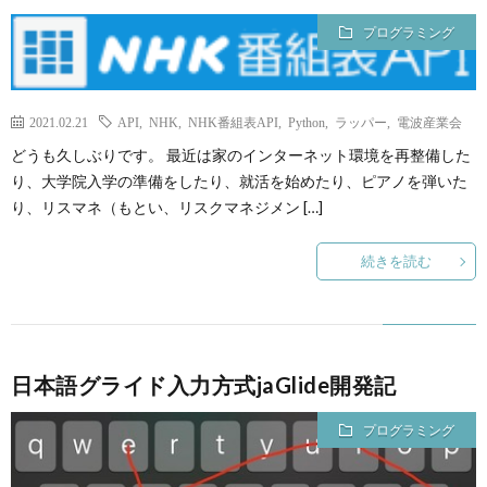
プログラミング
2021.02.21
API
,
NHK
,
NHK番組表API
,
Python
,
ラッパー
,
電波産業会
どうも久しぶりです。 最近は家のインターネット環境を再整備した
り、大学院入学の準備をしたり、就活を始めたり、ピアノを弾いた
り、リスマネ（もとい、リスクマネジメン […]
続きを読む
日本語グライド入力方式jaGlide開発記
プログラミング