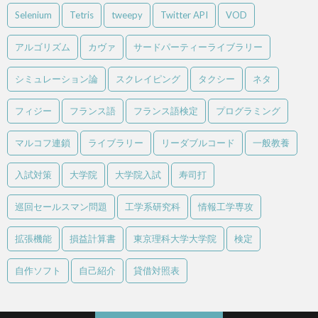
Selenium
Tetris
tweepy
Twitter API
VOD
アルゴリズム
カヴァ
サードパーティーライブラリー
シミュレーション論
スクレイピング
タクシー
ネタ
フィジー
フランス語
フランス語検定
プログラミング
マルコフ連鎖
ライブラリー
リーダブルコード
一般教養
入試対策
大学院
大学院入試
寿司打
巡回セールスマン問題
工学系研究科
情報工学専攻
拡張機能
損益計算書
東京理科大学大学院
検定
自作ソフト
自己紹介
貸借対照表