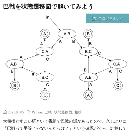
巴戦を状態遷移図で解いてみよう
プログラミング
2021.05.05
Python
,
巴戦
,
状態遷移図
,
相撲
大相撲どすこい研という番組で巴戦の話があったので、久しぶりに
「巴戦って平等じゃないんだっけ？」という確認がてら、計算して