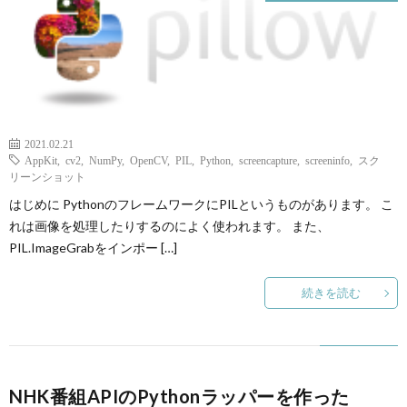
2021.02.21
AppKit
,
cv2
,
NumPy
,
OpenCV
,
PIL
,
Python
,
screencapture
,
screeninfo
,
スク
リーンショット
はじめに PythonのフレームワークにPILというものがあります。 こ
れは画像を処理したりするのによく使われます。 また、
PIL.ImageGrabをインポー […]
続きを読む
NHK番組APIのPythonラッパーを作った